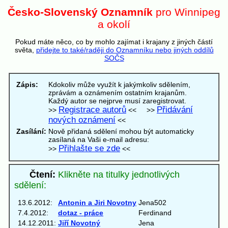
Česko-Slovenský Oznamník
pro Winnipeg
a okolí
Pokud máte něco, co by mohlo zajímat i krajany z jiných částí
světa,
přidejte to také/raději do Oznamníku nebo jiných oddílů
SOČS
Zápis:
Kdokoliv může využít k jakýmkoliv sdělením,
zprávám a oznámením ostatním krajanům.
Každý autor se nejprve musí zaregistrovat.
Registrace autorů
Přidávání
>>
<< >>
nových oznámení
<<
Zasílání:
Nově přidaná sdělení mohou být automaticky
zasílaná na Vaši e-mail adresu:
Přihlašte se zde
>>
<<
Čtení:
Klikněte na titulky jednotlivých
sdělení:
13.6.2012:
Antonin a Jiri Novotny
Jena502
7.4.2012:
dotaz - práce
Ferdinand
14.12.2011:
Jiří Novotný
Jena